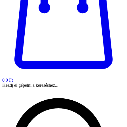
0
0 Ft
Kezdj el gépelni a kereséshez...