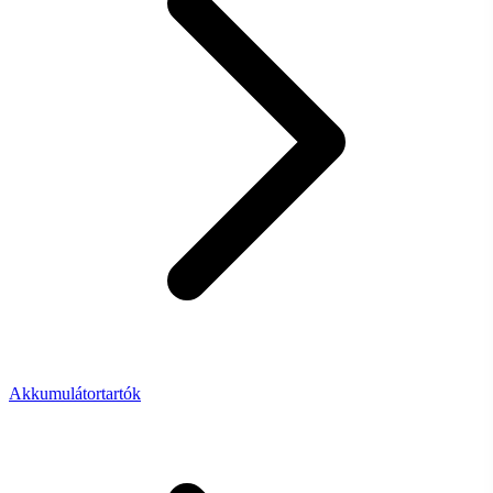
Akkumulátortartók