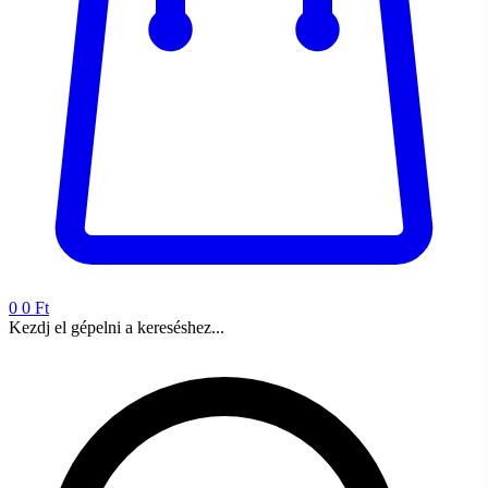
0
0 Ft
Kezdj el gépelni a kereséshez...