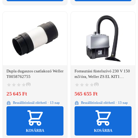
Dupla dugaszos csatlakozó Weller
Forrasztási füstelszívó 230 V 150
T0058762755
m3/óra, Weller ZS EL KIT1
1x0F15 1xALFA 230V F/G
(0)
(0)
25 645 Ft
565 655 Ft
Beszállítónknál elérhető · 13 nap
Beszállítónknál elérhető · 13 nap
KOSÁRBA
KOSÁRBA