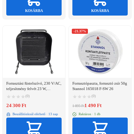
KOSÁRBA
KOSÁRBA
-21.37%
Forrasztási füstelszívó, 230 V/AC,
Forrasztópaszta, forrasztó zsír 50g
teljesítmény felvét 23 W,
Stannol 165018 F-SW 26
légátengedés 60 m3/h, Toolcraft
(0)
(0)
ZD-153
24 300 Ft
1 490 Ft
1 895 Ft
Beszállítónknál elérhető · 13 nap
Raktáron · 1 db