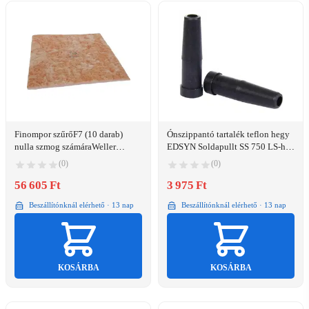
Finompor szűrőF7 (10 darab)
Ónszippantó tartalék teflon hegy
nulla szmog számáraWeller
EDSYN Soldapullt SS 750 LS-hez
T0058762857
Edsyn LS751
(0)
(0)
56 605 Ft
3 975 Ft
Beszállítónknál elérhető · 13 nap
Beszállítónknál elérhető · 13 nap
KOSÁRBA
KOSÁRBA