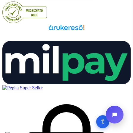
Árukereső.hu