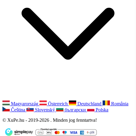
Magyarország
Österreich
Deutschland
România
Čeština
Slovenský
български
Polska
© XuPe.hu - 2019-2026 . Minden jog fenntartva!