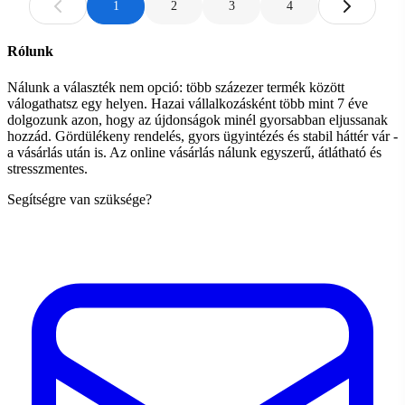
1
2
3
4
Rólunk
Nálunk a választék nem opció: több százezer termék között
válogathatsz egy helyen. Hazai vállalkozásként több mint 7 éve
dolgozunk azon, hogy az újdonságok minél gyorsabban eljussanak
hozzád. Gördülékeny rendelés, gyors ügyintézés és stabil háttér vár -
a vásárlás után is. Az online vásárlás nálunk egyszerű, átlátható és
stresszmentes.
Segítségre van szüksége?