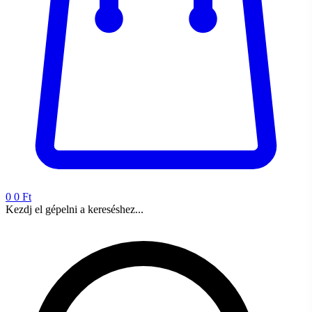
0
0 Ft
Kezdj el gépelni a kereséshez...