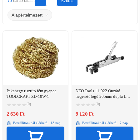
75
darab találat
Szűrők
Pákahegy tisztító fém gyapot
NEO Tools 11-022 Önzáró
TOOLCRAFT ZD-10W-1
hegesztőfogó 205mm dupla L
pofával
(0)
(0)
2 630 Ft
9 120 Ft
Beszállítónknál elérhető · 13 nap
Beszállítónknál elérhető · 7 nap