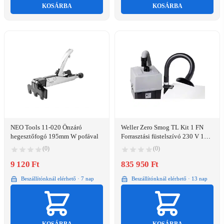
KOSÁRBA
KOSÁRBA
NEO Tools 11-020 Önzáró
Weller Zero Smog TL Kit 1 FN
hegesztőfogó 195mm W pofával
Forrasztási füstelszívó 230 V 120
W 190 m3/óra
(0)
(0)
9 120 Ft
835 950 Ft
Beszállítónknál elérhető · 7 nap
Beszállítónknál elérhető · 13 nap