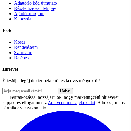
Adattörlő kód útmutató
Részletfizetés - Milpay
Ajánlói program
Kapcsolat
Fiók
Kosár
Rendeléseim
Számláim
Belépés
Hírlevél
Értesülj a legújabb termékekről és kedvezményekről!
Mehet
Feliratkozással hozzájárulok, hogy marketingcélú hírlevelet
kapjak, és elfogadom az
Adatvédelmi Tájékoztatót
. A hozzájárulás
bármikor visszavonható.