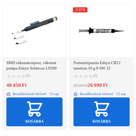
-7.27%
SMD vákuumcsipesz, vákuum
Forrasztópaszta Edsyn CR11
pumpa Edsyn Soldavac LP200
tartalom 10 g F-SW 32
(0)
(0)
40 450 Ft
26 990 Ft
29 105 Ft
Beszállítónknál elérhető · 13 nap
Beszállítónknál elérhető · 13 nap
KOSÁRBA
KOSÁRBA