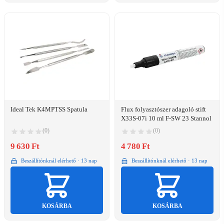
Ideal Tek K4MPTSS Spatula
Flux folyasztószer adagoló stift
X33S-07i 10 ml F-SW 23 Stannol
(0)
(0)
9 630 Ft
4 780 Ft
Beszállítónknál elérhető · 13 nap
Beszállítónknál elérhető · 13 nap
KOSÁRBA
KOSÁRBA