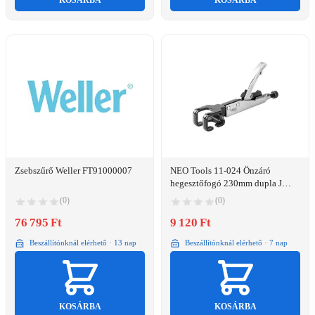
KOSÁRBA
KOSÁRBA
Zsebszűrő Weller FT91000007
NEO Tools 11-024 Önzáró
hegesztőfogó 230mm dupla J
pofával
(0)
(0)
76 795 Ft
9 120 Ft
Beszállítónknál elérhető · 13 nap
Beszállítónknál elérhető · 7 nap
KOSÁRBA
KOSÁRBA