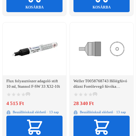
KOSÁRBA
KOSÁRBA
Flux folyasztószer adagoló stift
Weller T0058768743 Hőlégfúvó
10 ml, Stannol F-SW 33 X32-10i
dűzni Forrólevegő fúvóka
Tartalom, tartalmi egységek
(0)
(0)
rendelésenként 1 db
4 515 Ft
28 340 Ft
Beszállítónknál elérhető · 13 nap
Beszállítónknál elérhető · 13 nap