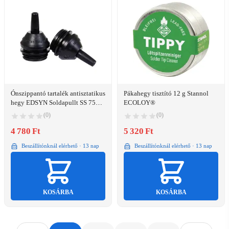
Ónszippantó tartalék antisztatikus
Pákahegy tisztító 12 g Stannol
hegy EDSYN Soldapullt SS 750
ECOLOY®
LS-hez Edsyn LS 363
(0)
(0)
4 780 Ft
5 320 Ft
Beszállítónknál elérhető · 13 nap
Beszállítónknál elérhető · 13 nap
KOSÁRBA
KOSÁRBA