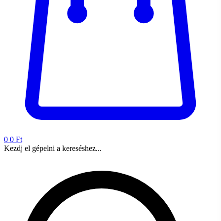
0
0 Ft
Kezdj el gépelni a kereséshez...