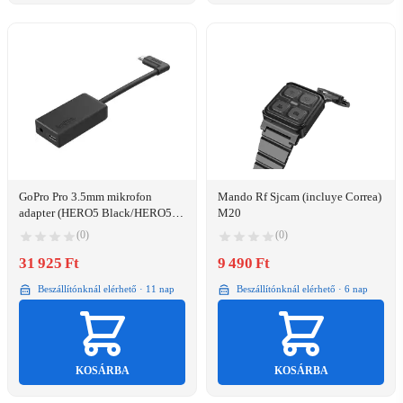
GoPro Pro 3.5mm mikrofon
Mando Rf Sjcam (incluye Correa)
adapter (HERO5 Black/HERO5
M20
Session™) (AAMIC-001)
(0)
(0)
31 925 Ft
9 490 Ft
Beszállítónknál elérhető · 11 nap
Beszállítónknál elérhető · 6 nap
KOSÁRBA
KOSÁRBA