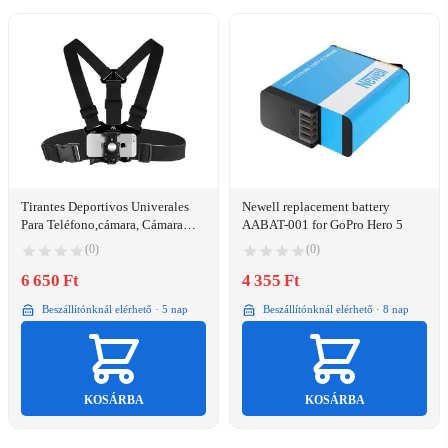
Tirantes Deportivos Univerales
Newell replacement battery
Para Teléfono,cámara, Cámara
AABAT-001 for GoPro Hero 5
Gopro Etc. Probado En
(0)
(0)
Condiciones Extremas Maclean
Mc-773
6 650 Ft
4 355 Ft
Beszállítónknál elérhető · 5 nap
Beszállítónknál elérhető · 8 nap
KOSÁRBA
KOSÁRBA