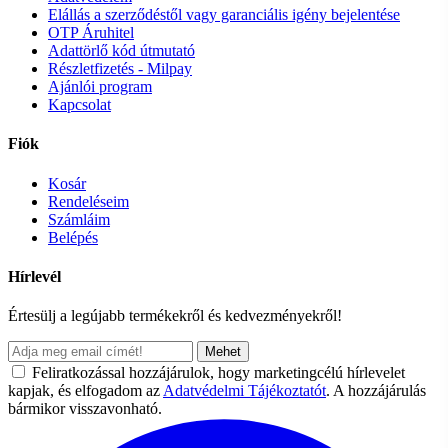
Elállás a szerződéstől vagy garanciális igény bejelentése
OTP Áruhitel
Adattörlő kód útmutató
Részletfizetés - Milpay
Ajánlói program
Kapcsolat
Fiók
Kosár
Rendeléseim
Számláim
Belépés
Hírlevél
Értesülj a legújabb termékekről és kedvezményekről!
Mehet
Feliratkozással hozzájárulok, hogy marketingcélú hírlevelet
kapjak, és elfogadom az
Adatvédelmi Tájékoztatót
. A hozzájárulás
bármikor visszavonható.