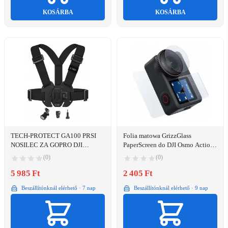
KOSÁRBA
KOSÁRBA
TECH-PROTECT GA100 PRSI
Folia matowa GrizzGlass
NOSILEC ZA GOPRO DJI
PaperScreen do DJI Osmo Action
BLACK VISOKA KAKOVOST
6
(0)
(0)
5 985 Ft
2 405 Ft
Beszállítónknál elérhető · 7 nap
Beszállítónknál elérhető · 9 nap