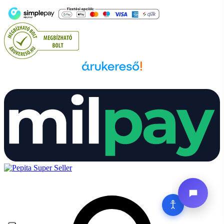
Árukereső.hu