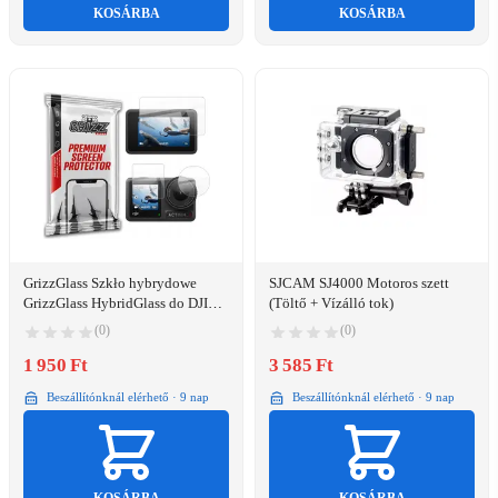
KOSÁRBA
KOSÁRBA
GrizzGlass Szkło hybrydowe
SJCAM SJ4000 Motoros szett
GrizzGlass HybridGlass do DJI
(Töltő + Vízálló tok)
Osmo Action 4
(0)
(0)
1 950 Ft
3 585 Ft
Beszállítónknál elérhető · 9 nap
Beszállítónknál elérhető · 9 nap