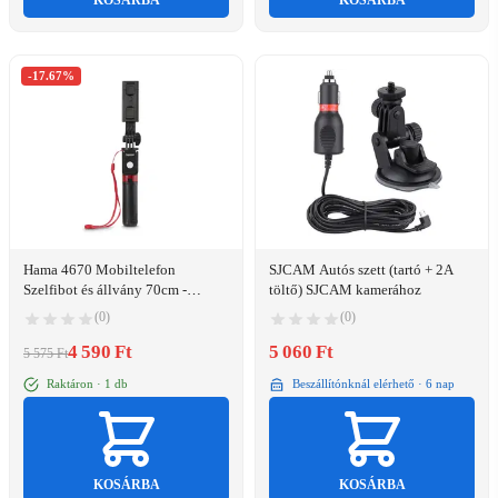
KOSÁRBA
KOSÁRBA
-17.67%
Hama 4670 Mobiltelefon
SJCAM Autós szett (tartó + 2A
Szelfibot és állvány 70cm -
töltő) SJCAM kamerához
Fekete
(0)
(0)
4 590 Ft
5 060 Ft
5 575 Ft
Raktáron · 1 db
Beszállítónknál elérhető · 6 nap
KOSÁRBA
KOSÁRBA