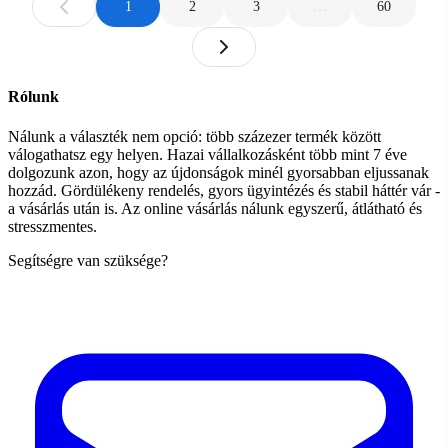
1
2
3
…
60
Rólunk
Nálunk a választék nem opció: több százezer termék között
válogathatsz egy helyen. Hazai vállalkozásként több mint 7 éve
dolgozunk azon, hogy az újdonságok minél gyorsabban eljussanak
hozzád. Gördülékeny rendelés, gyors ügyintézés és stabil háttér vár -
a vásárlás után is. Az online vásárlás nálunk egyszerű, átlátható és
stresszmentes.
Segítségre van szüksége?