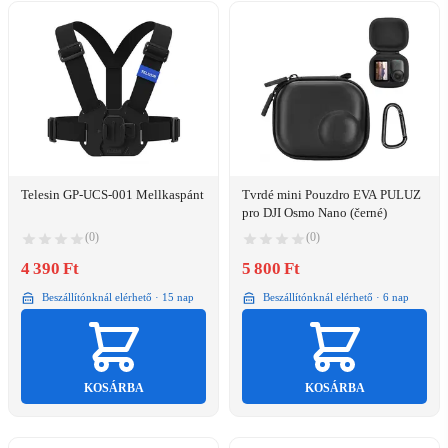
Telesin GP-UCS-001 Mellkaspánt
Tvrdé mini Pouzdro EVA PULUZ
pro DJI Osmo Nano (černé)
(0)
(0)
4 390 Ft
5 800 Ft
Beszállítónknál elérhető · 15 nap
Beszállítónknál elérhető · 6 nap
KOSÁRBA
KOSÁRBA