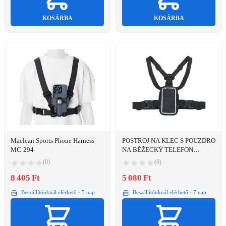
KOSÁRBA
KOSÁRBA
Maclean Sports Phone Harness
POSTROJ NA KLEC S POUZDRO
MC-294
NA BĚŽECKÝ TELEFON
UNIVERZÁLNÍ VELIKOST MC-
(0)
(0)
446
8 405 Ft
5 080 Ft
Beszállítónknál elérhető · 5 nap
Beszállítónknál elérhető · 7 nap