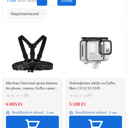
1 191
darab találat
Szűrők
Maclean Universal sports harness
Vodoodporno ohišje za GoPro
for phone, camera, GoPro cameras
Hero 13/12/11/10/9
MC-445
(0)
(0)
6 805 Ft
5 180 Ft
Beszállítónknál elérhető · 5 nap
Beszállítónknál elérhető · 6 nap