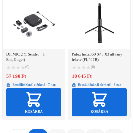
DJI MIC 2 (1 Sender + 1
Puluz Insta360 X4 / X3 állvány
Empfänger)
fekete (PU497B)
(0)
(0)
57 190 Ft
10 645 Ft
Beszállítónknál elérhető · 7 nap
Beszállítónknál elérhető · 6 nap
KOSÁRBA
KOSÁRBA