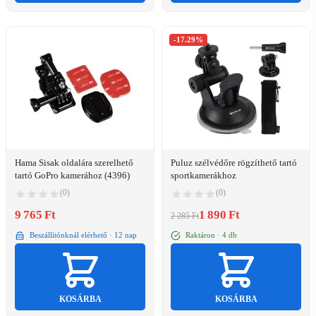
-17.29%
Hama Sisak oldalára szerelhető
Puluz szélvédőre rögzíthető tartó
tartó GoPro kamerához (4396)
sportkamerákhoz
(0)
(0)
9 765 Ft
1 890 Ft
2 285 Ft
Beszállítónknál elérhető · 12 nap
Raktáron · 4 db
KOSÁRBA
KOSÁRBA