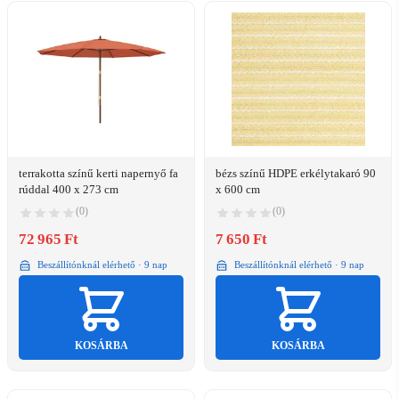
terrakotta színű kerti napernyő fa
bézs színű HDPE erkélytakaró 90
rúddal 400 x 273 cm
x 600 cm
(0)
(0)
72 965 Ft
7 650 Ft
Beszállítónknál elérhető · 9 nap
Beszállítónknál elérhető · 9 nap
KOSÁRBA
KOSÁRBA