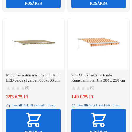
KOSÁRBA
KOSÁRBA
Marchiză automată retractabilă cu
vidaXL Retraktilna tenda
LED verde și galben 600x300 cm
Rumena in oranžna 300 x 250 cm
(0)
(0)
353 675 Ft
140 075 Ft
Beszállítónknál elérhető · 9 nap
Beszállítónknál elérhető · 9 nap