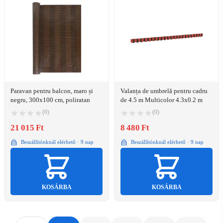
Paravan pentru balcon, maro și
Valanța de umbrelă pentru cadru
negru, 300x100 cm, poliratan
de 4.5 m Multicolor 4.3x0.2 m
(0)
(0)
21 015 Ft
8 480 Ft
Beszállítónknál elérhető · 9 nap
Beszállítónknál elérhető · 9 nap
KOSÁRBA
KOSÁRBA