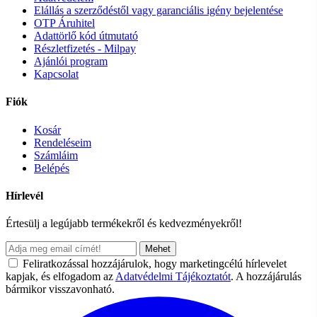
Elállás a szerződéstől vagy garanciális igény bejelentése
OTP Áruhitel
Adattörlő kód útmutató
Részletfizetés - Milpay
Ajánlói program
Kapcsolat
Fiók
Kosár
Rendeléseim
Számláim
Belépés
Hírlevél
Értesülj a legújabb termékekről és kedvezményekről!
Mehet
Feliratkozással hozzájárulok, hogy marketingcélú hírlevelet
kapjak, és elfogadom az
Adatvédelmi Tájékoztatót
. A hozzájárulás
bármikor visszavonható.