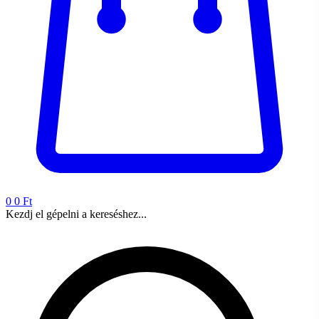
0
0 Ft
Kezdj el gépelni a kereséshez...