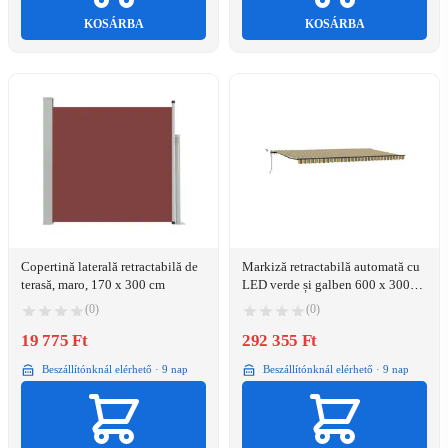
KOSÁRBA
KOSÁRBA
Copertină laterală retractabilă de
Markiză retractabilă automată cu
terasă, maro, 170 x 300 cm
LED verde și galben 600 x 300
cm
(0)
(0)
19 775 Ft
292 355 Ft
Beszállítónknál elérhető · 9 nap
Beszállítónknál elérhető · 9 nap