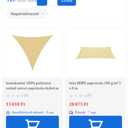
3 637
darab találat
Szűrők
homokszínű 100% poliészter
bézs HDPE napvitorla 160 g/m² 5
oxford szövet napvitorla 4x4x4 m
x 6 m
(0)
(0)
13 010 Ft
28 875 Ft
Beszállítónknál elérhető · 9 nap
Érkezik · 7 nap