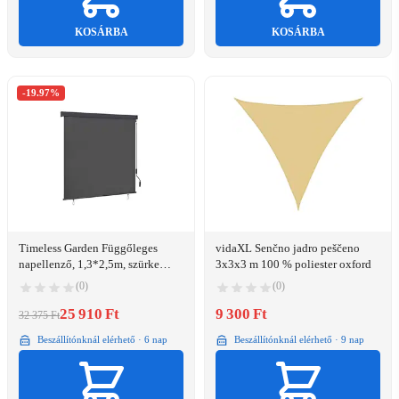
KOSÁRBA
KOSÁRBA
-19.97%
Timeless Garden Függőleges
vidaXL Senčno jadro peščeno
napellenző, 1,3*2,5m, szürke
3x3x3 m 100 % poliester oxford
(HOP1001274)
(0)
(0)
25 910 Ft
9 300 Ft
32 375 Ft
Beszállítónknál elérhető · 6 nap
Beszállítónknál elérhető · 9 nap