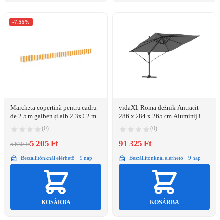
-7.55%
Marcheta copertină pentru cadru
vidaXL Roma dežnik Antracit
de 2.5 m galben și alb 2.3x0.2 m
286 x 284 x 265 cm Aluminij in
Poliester
(0)
(0)
5 205 Ft
91 325 Ft
5 630 Ft
Beszállítónknál elérhető · 9 nap
Beszállítónknál elérhető · 9 nap
KOSÁRBA
KOSÁRBA