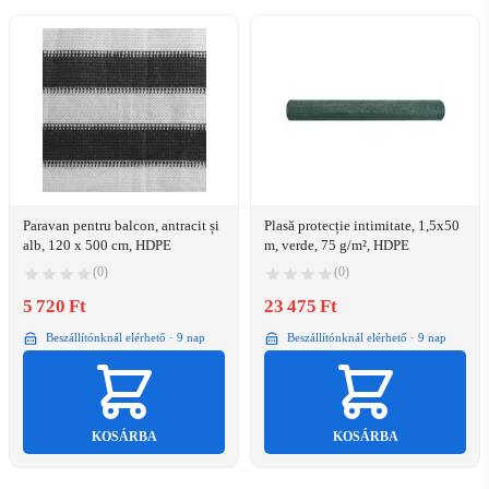
Paravan pentru balcon, antracit și
Plasă protecție intimitate, 1,5x50
alb, 120 x 500 cm, HDPE
m, verde, 75 g/m², HDPE
(0)
(0)
5 720 Ft
23 475 Ft
Beszállítónknál elérhető · 9 nap
Beszállítónknál elérhető · 9 nap
KOSÁRBA
KOSÁRBA