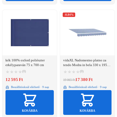
-8.84%
kék 100% oxford poliészter
vidaXL Nadomestno platno za
erkélyparaván 75 x 700 cm
tendo Modra in bela 330 x 195
cm Poliester
(0)
(0)
12 595 Ft
17 380 Ft
19 065 Ft
Beszállítónknál elérhető · 9 nap
Beszállítónknál elérhető · 9 nap
KOSÁRBA
KOSÁRBA