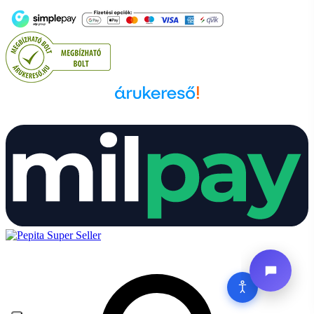
Árukereső.hu