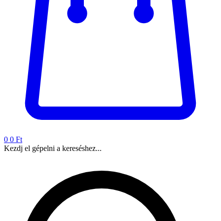
0
0 Ft
Kezdj el gépelni a kereséshez...