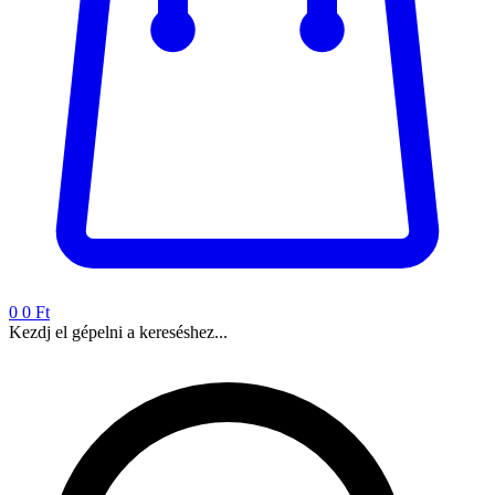
0
0 Ft
Kezdj el gépelni a kereséshez...