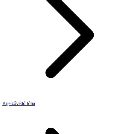
Kijelzővédő fólia