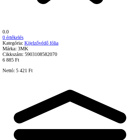
0.0
0 értékelés
Kategória:
Kijelzővédő fólia
Márka:
3MK
Cikkszám:
5903108582070
6 885 Ft
Nettó: 5 421 Ft