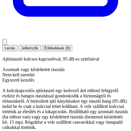
Leírás
Jellemzők
Értékelések (0)
Ajtóriasztó kulcsos kapcsolóval, 95 dB-es szirénával
Azonnali vagy késleltetett riasztás
Nem kell szerelni
Egyszerű kezelés
A kulcskapcsolós ajtóriasztó egy kedvező árú otthoni felügyelő
eszköz és hangos riasztással gondoskodik a biztonságról és
elriasztásról. A biztosított ajtó kinyitásakor egy riasztó hang (95 dB)
indul be és csak a kulccsal lehet leállítani. A vele szállított kulccsal
történik az élesítés és a kikapcsolás. Beállítható egy azonnali riasztás
(ha otthon van) vagy egy késleltetett riasztás (bemeneti késleltetés
kb. 15 mp). Rögzítése a vele szállított csavarokkal vagy öntapadó
csíkokkal történik.