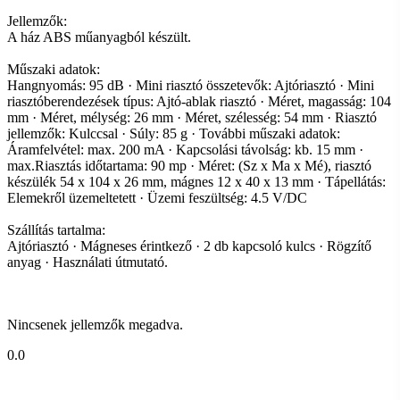
Jellemzők:
A ház ABS műanyagból készült.
Műszaki adatok:
Hangnyomás: 95 dB · Mini riasztó összetevők: Ajtóriasztó · Mini
riasztóberendezések típus: Ajtó-ablak riasztó · Méret, magasság: 104
mm · Méret, mélység: 26 mm · Méret, szélesség: 54 mm · Riasztó
jellemzők: Kulccsal · Súly: 85 g · További műszaki adatok:
Áramfelvétel: max. 200 mA · Kapcsolási távolság: kb. 15 mm ·
max.Riasztás időtartama: 90 mp · Méret: (Sz x Ma x Mé), riasztó
készülék 54 x 104 x 26 mm, mágnes 12 x 40 x 13 mm · Tápellátás:
Elemekről üzemeltetett · Üzemi feszültség: 4.5 V/DC
Szállítás tartalma:
Ajtóriasztó · Mágneses érintkező · 2 db kapcsoló kulcs · Rögzítő
anyag · Használati útmutató.
Nincsenek jellemzők megadva.
0.0