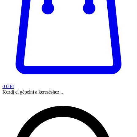
0
0 Ft
Kezdj el gépelni a kereséshez...