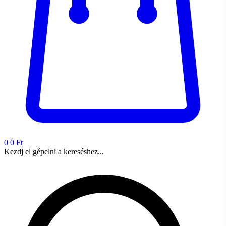
0
0 Ft
Kezdj el gépelni a kereséshez...