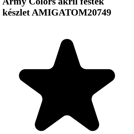
Army Colors akril festék
készlet AMIGATOM20749