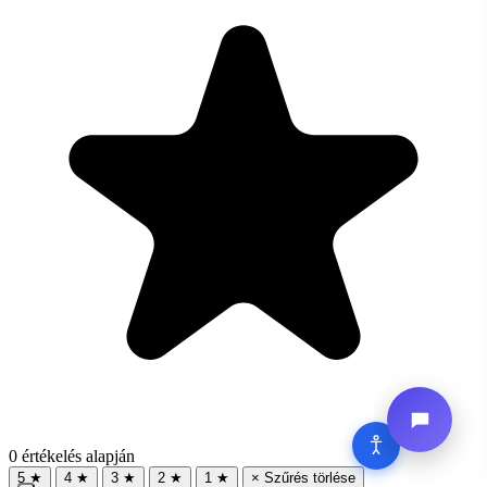
0 értékelés alapján
5 ★
4 ★
3 ★
2 ★
1 ★
× Szűrés törlése