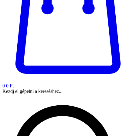
0
0 Ft
Kezdj el gépelni a kereséshez...