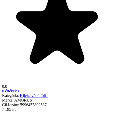
0.0
0 értékelés
Kategória:
Kijelzővédő fólia
Márka:
AMORUS
Cikkszám:
5996457892587
7 195 Ft