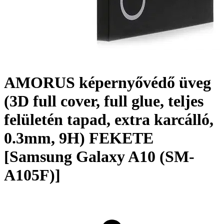
AMORUS képernyővédő üveg
(3D full cover, full glue, teljes
felületén tapad, extra karcálló,
0.3mm, 9H) FEKETE
[Samsung Galaxy A10 (SM-
A105F)]