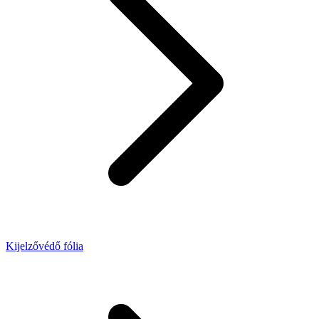
Kijelzővédő fólia