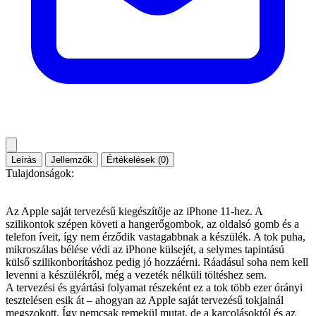
Leírás
Jellemzők
Értékelések (0)
Tulajdonságok:
Az Apple saját tervezésű kiegészítője az iPhone 11-hez. A
szilikontok szépen követi a hangerőgombok, az oldalsó gomb és a
telefon íveit, így nem érződik vastagabbnak a készülék. A tok puha,
mikroszálas bélése védi az iPhone külsejét, a selymes tapintású
külső szilikonborításhoz pedig jó hozzáérni. Ráadásul soha nem kell
levenni a készülékről, még a vezeték nélküli töltéshez sem.
A tervezési és gyártási folyamat részeként ez a tok több ezer órányi
tesztelésen esik át – ahogyan az Apple saját tervezésű tokjainál
megszokott. Így nemcsak remekül mutat, de a karcolásoktól és az