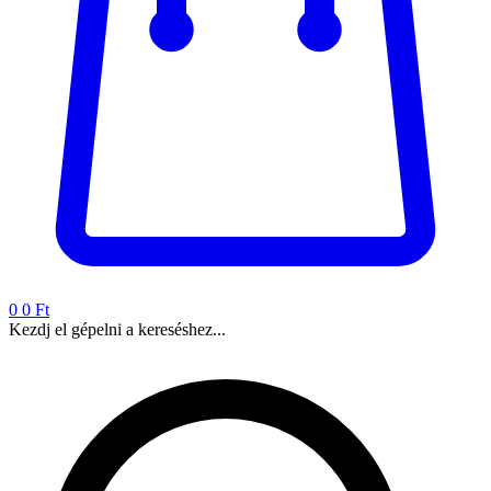
0
0 Ft
Kezdj el gépelni a kereséshez...