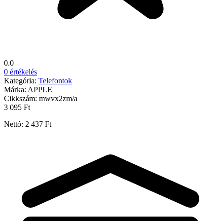
0.0
0 értékelés
Kategória:
Telefontok
Márka:
APPLE
Cikkszám:
mwvx2zm/a
3 095 Ft
Nettó: 2 437 Ft