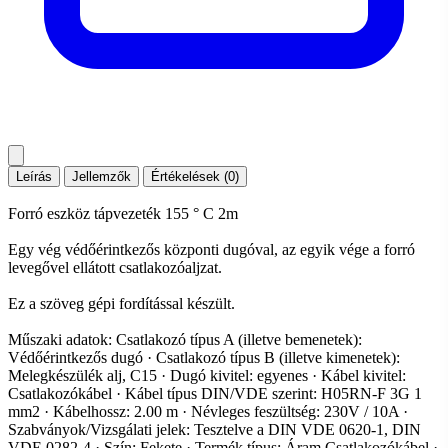
Leírás
Jellemzők
Értékelések (0)
Forró eszköz tápvezeték 155 ° C 2m
Egy vég védőérintkezős központi dugóval, az egyik vége a forró
levegővel ellátott csatlakozóaljzat.
Ez a szöveg gépi fordítással készült.
Műszaki adatok: Csatlakozó típus A (illetve bemenetek):
Védőérintkezős dugó · Csatlakozó típus B (illetve kimenetek):
Melegkészülék alj, C15 · Dugó kivitel: egyenes · Kábel kivitel:
Csatlakozókábel · Kábel típus DIN/VDE szerint: H05RN-F 3G 1
mm2 · Kábelhossz: 2.00 m · Névleges feszültség: 230V / 10A ·
Szabványok/Vizsgálati jelek: Tesztelve a DIN VDE 0620-1, DIN
VDE 0282-4 · Szín: Fekete · Termék típus: Áram Csatlakozókábel ·