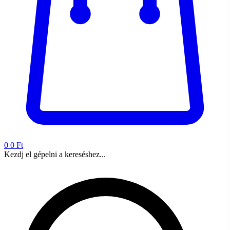
0
0 Ft
Kezdj el gépelni a kereséshez...