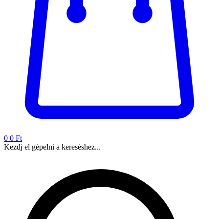
0
0 Ft
Kezdj el gépelni a kereséshez...