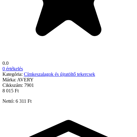
0.0
0 értékelés
Kategória:
Címkeszalagok és újratöltő tekercsek
Márka:
AVERY
Cikkszám:
7901
8 015 Ft
Nettó: 6 311 Ft