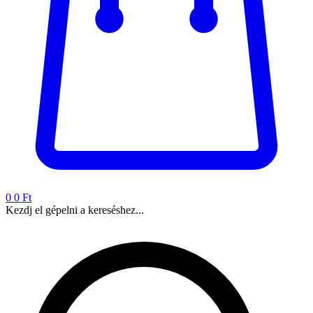
0
0 Ft
Kezdj el gépelni a kereséshez...