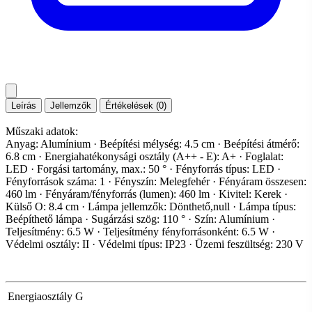
Leírás
Jellemzők
Értékelések (0)
Műszaki adatok:
Anyag: Alumínium · Beépítési mélység: 4.5 cm · Beépítési átmérő:
6.8 cm · Energiahatékonysági osztály (A++ - E): A+ · Foglalat:
LED · Forgási tartomány, max.: 50 ° · Fényforrás típus: LED ·
Fényforrások száma: 1 · Fényszín: Melegfehér · Fényáram összesen:
460 lm · Fényáram/fényforrás (lumen): 460 lm · Kivitel: Kerek ·
Külső O: 8.4 cm · Lámpa jellemzők: Dönthető,null · Lámpa típus:
Beépíthető lámpa · Sugárzási szög: 110 ° · Szín: Alumínium ·
Teljesítmény: 6.5 W · Teljesítmény fényforrásonként: 6.5 W ·
Védelmi osztály: II · Védelmi típus: IP23 · Üzemi feszültség: 230 V
Energiaosztály
G