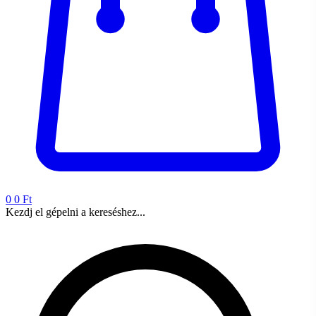
0
0 Ft
Kezdj el gépelni a kereséshez...