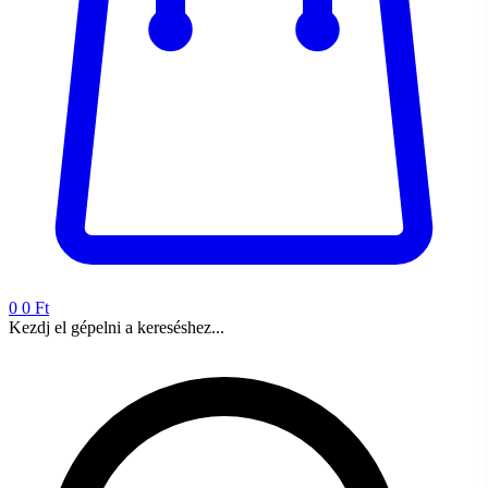
0
0 Ft
Kezdj el gépelni a kereséshez...