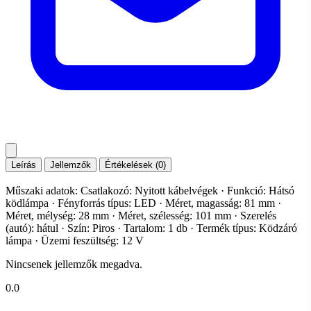
Leírás
Jellemzők
Értékelések (0)
Műszaki adatok: Csatlakozó: Nyitott kábelvégek · Funkció: Hátsó
ködlámpa · Fényforrás típus: LED · Méret, magasság: 81 mm ·
Méret, mélység: 28 mm · Méret, szélesség: 101 mm · Szerelés
(autó): hátul · Szín: Piros · Tartalom: 1 db · Termék típus: Ködzáró
lámpa · Üzemi feszültség: 12 V
Nincsenek jellemzők megadva.
0.0