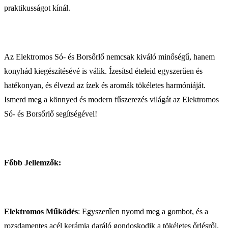
praktikusságot kínál.
Az Elektromos Só- és Borsőrlő nemcsak kiváló minőségű, hanem
konyhád kiegészítésévé is válik. Ízesítsd ételeid egyszerűen és
hatékonyan, és élvezd az ízek és aromák tökéletes harmóniáját.
Ismerd meg a könnyed és modern fűszerezés világát az Elektromos
Só- és Borsőrlő segítségével!
Főbb Jellemzők:
Elektromos Működés
: Egyszerűen nyomd meg a gombot, és a
rozsdamentes acél kerámia daráló gondoskodik a tökéletes őrlésről.