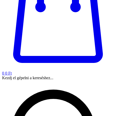
0
0 Ft
Kezdj el gépelni a kereséshez...