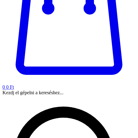
0
0 Ft
Kezdj el gépelni a kereséshez...