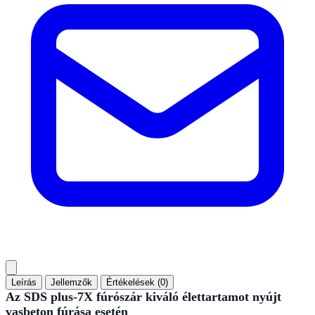
Leírás
Jellemzők
Értékelések (0)
Az SDS plus-7X fúrószár kiváló élettartamot nyújt
vasbeton fúrása esetén