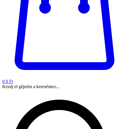
0
0 Ft
Kezdj el gépelni a kereséshez...