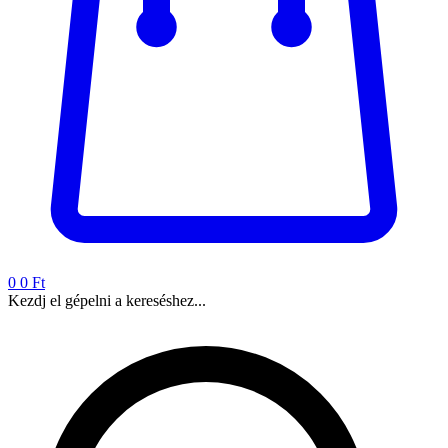
0
0 Ft
Kezdj el gépelni a kereséshez...