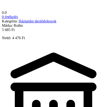
0.0
0 értékelés
Kategória:
Háztartási tárolódobozok
Márka:
Rotho
5 685 Ft
Nettó: 4 476 Ft