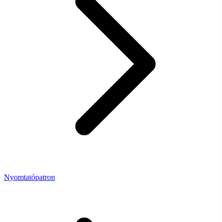
Nyomtatópatron