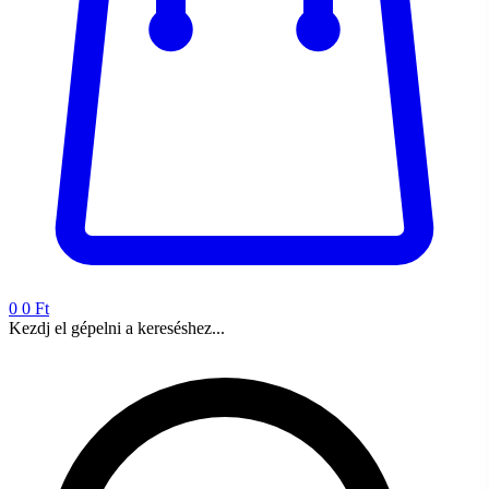
0
0 Ft
Kezdj el gépelni a kereséshez...