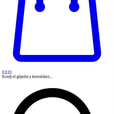
0
0 Ft
Kezdj el gépelni a kereséshez...