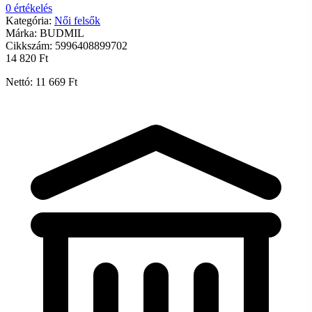
0 értékelés
Kategória:
Női felsők
Márka:
BUDMIL
Cikkszám:
5996408899702
14 820 Ft
Nettó: 11 669 Ft