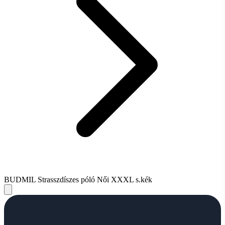
BUDMIL Strasszdíszes póló Női XXXL s.kék