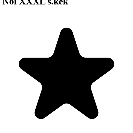
Női XXXL s.kék