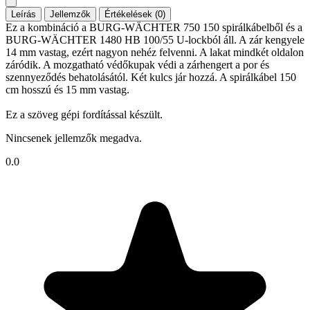
Leírás
Jellemzők
Értékelések (0)
Ez a kombináció a BURG-WÄCHTER 750 150 spirálkábelből és a
BURG-WÄCHTER 1480 HB 100/55 U-lockból áll. A zár kengyele
14 mm vastag, ezért nagyon nehéz felvenni. A lakat mindkét oldalon
záródik. A mozgatható védőkupak védi a zárhengert a por és
szennyeződés behatolásától. Két kulcs jár hozzá. A spirálkábel 150
cm hosszú és 15 mm vastag.
Ez a szöveg gépi fordítással készült.
Nincsenek jellemzők megadva.
0.0