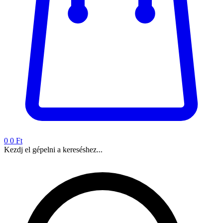
0
0 Ft
Kezdj el gépelni a kereséshez...