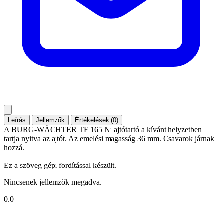
Leírás
Jellemzők
Értékelések (0)
A BURG-WÄCHTER TF 165 Ni ajtótartó a kívánt helyzetben
tartja nyitva az ajtót. Az emelési magasság 36 mm. Csavarok járnak
hozzá.
Ez a szöveg gépi fordítással készült.
Nincsenek jellemzők megadva.
0.0