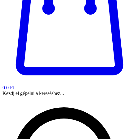
0
0 Ft
Kezdj el gépelni a kereséshez...