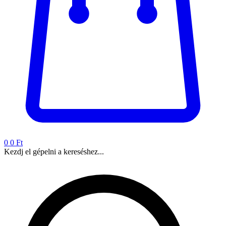
0
0 Ft
Kezdj el gépelni a kereséshez...