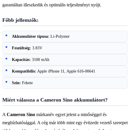
garantáltan illeszkedik és optimális teljesítményt nyújt.
Főbb jellemzők:
Akkumulátor típusa:
Li-Polymer
Feszültség:
3.83V
Kapacitás:
3100 mAh
Kompatibilis:
Apple iPhone 11, Apple 616-00641
Szín:
Fekete
Miért válassza a Cameron Sino akkumulátort?
A
Cameron Sino
márkanév egyet jelent a minőséggel és
megbízhatósággal. A cég már több mint egy évtizede vezető szerepet