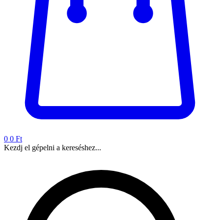
0
0 Ft
Kezdj el gépelni a kereséshez...