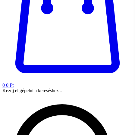
0
0 Ft
Kezdj el gépelni a kereséshez...