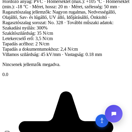
Hordozó anyag: PVC · Hőmérséklet (max.): +105 °C · Hőmérséklet
(min.): -18 °C · Méret, hossz: 20 m · Méret, szélesség: 50 mm ·
Ragasztószalag jellemzők: Nagyon rugalmas, Nedvességálló,
Olajálló, Sav- és lúgálló, UV álló, Időjárásálló, Önkioltó ·
Ragasztószalag sorozat: No. 328 · További műszaki adatok:
Szakadási nyúlás: 300%
Szakítószilárdság: 35 N/cm
Letekercselő erő: 3,5 N/cm
Tapadás acélhoz: 2 N/cm
Tapadás a dokumentumokhoz: 2,4 N/cm
Villamos szilárdság: 45 kV/mm · Vastagság: 0.18 mm
Nincsenek jellemzők megadva.
0.0