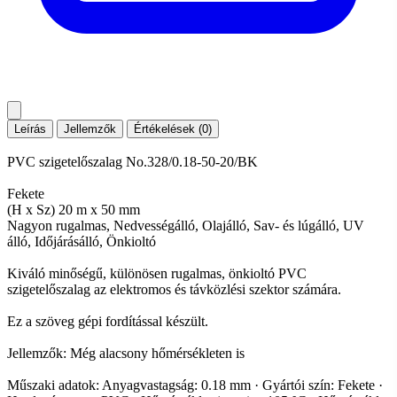
Leírás
Jellemzők
Értékelések (0)
PVC szigetelőszalag No.328/0.18-50-20/BK
Fekete
(H x Sz) 20 m x 50 mm
Nagyon rugalmas, Nedvességálló, Olajálló, Sav- és lúgálló, UV
álló, Időjárásálló, Önkioltó
Kiváló minőségű, különösen rugalmas, önkioltó PVC
szigetelőszalag az elektromos és távközlési szektor számára.
Ez a szöveg gépi fordítással készült.
Jellemzők: Még alacsony hőmérsékleten is
Műszaki adatok: Anyagvastagság: 0.18 mm · Gyártói szín: Fekete ·