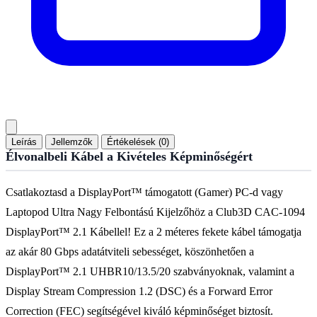
Leírás
Jellemzők
Értékelések (0)
Élvonalbeli Kábel a Kivételes Képminőségért
Csatlakoztasd a DisplayPort™ támogatott (Gamer) PC-d vagy
Laptopod Ultra Nagy Felbontású Kijelzőhöz a Club3D CAC-1094
DisplayPort™ 2.1 Kábellel! Ez a 2 méteres fekete kábel támogatja
az akár 80 Gbps adatátviteli sebességet, köszönhetően a
DisplayPort™ 2.1 UHBR10/13.5/20 szabványoknak, valamint a
Display Stream Compression 1.2 (DSC) és a Forward Error
Correction (FEC) segítségével kiváló képminőséget biztosít.