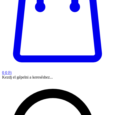
0
0 Ft
Kezdj el gépelni a kereséshez...