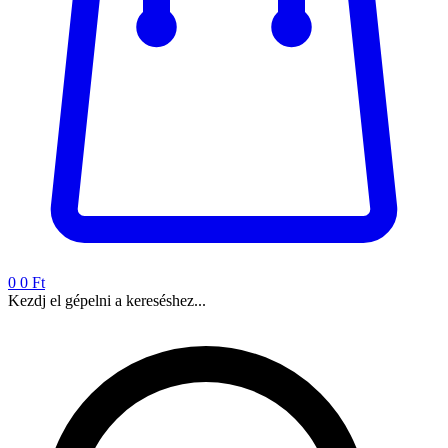
0
0 Ft
Kezdj el gépelni a kereséshez...