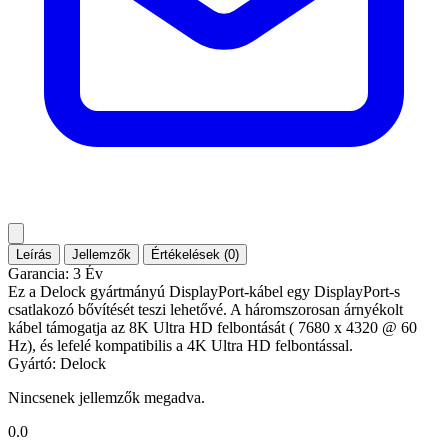
Leírás
Jellemzők
Értékelések (0)
Garancia: 3 Év
Ez a Delock gyártmányú DisplayPort-kábel egy DisplayPort-s
csatlakozó bővítését teszi lehetővé. A háromszorosan árnyékolt
kábel támogatja az 8K Ultra HD felbontását ( 7680 x 4320 @ 60
Hz), és lefelé kompatibilis a 4K Ultra HD felbontással.
Gyártó: Delock
Nincsenek jellemzők megadva.
0.0