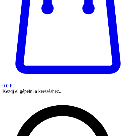
0
0 Ft
Kezdj el gépelni a kereséshez...