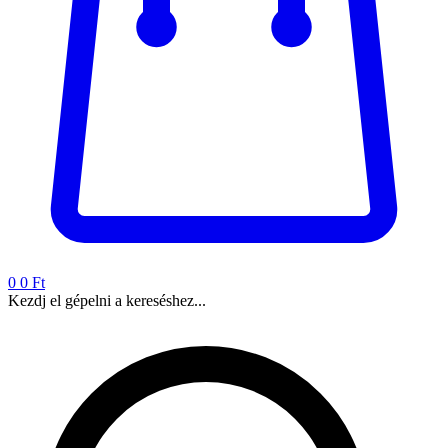
0
0 Ft
Kezdj el gépelni a kereséshez...