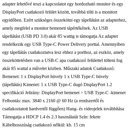
adapter lehetővé teszi a kapcsolatot egy hordozható monitor és egy
DisplayPort csatlakozó felület között, továbbá tölti is a monitort
egyidőben. Ezért szükséges összekötni egy tápellátást az adapterhez,
amely megfelel a monitor bemeneti tápértékének. Az USB
tápellátást (USB PD 3.0) akár 85 wattig is támogatja Az adapter
rendelkezik egy USB Type-C Power Delivery porttal. Amennyiben
egy tápellátás csatlakoztatva lesz ehhez a porthoz, az eszköz, amely
összeköttetésben van a USB-C apa csatlakozó felülettel tölteni fog
akár 85 wattal a művelet közben. Műszaki adatok Csatlakozó:
Bemenet: 1 x DisplayPort hüvely 1 x USB Type-C hüvely
(tápellátás) Kimenet: 1 x USB Type-C dugó DisplayPort 1.2
specifikáció Jelirány: DisplayPort bemenet > USB Type-C -kimenet
Felbontás: max. 3840 x 2160 @ 60 Hz (a rendszertől és
csatlakoztatott hardvertől függően) Hang- és videojelek továbbítása
Támogatja a HDCP 1.4 és 2.3 használatát Szín: fekete
Kábelhosszúság csatlakozó nélkül: kb. 15 cm