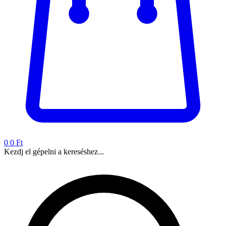
0
0 Ft
Kezdj el gépelni a kereséshez...