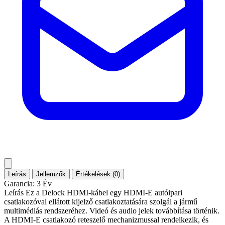
Leírás
Jellemzők
Értékelések (0)
Garancia: 3 Év
Leírás Ez a Delock HDMI-kábel egy HDMI-E autóipari
csatlakozóval ellátott kijelző csatlakoztatására szolgál a jármű
multimédiás rendszeréhez. Videó és audio jelek továbbítása történik.
A HDMI-E csatlakozó reteszelő mechanizmussal rendelkezik, és