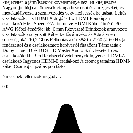
kifejezetten a járműszektor követelményeihez lett kifejlesztve.
Nagyon jól bírja a hőmérséklet-ingadozásokat és a rezgéseket, és
megakadályozza a szennyeződés vagy nedvesség bejutását. Leírás
Csatlakozók: 1 x HDMI-A dugó > 1 x HDMI-E autóipari
csatlakozó High Speed ??Automotive HDMI Kábel átmérő: 30
AWG Kábel átmérője: kb. 6 mm Rézvezető Érintkezők aranyozott
Csatlakozók aranyozott Kábel kettős árnyékolás Adatátviteli
sebesség akár 10,2 Gbps Felbontás akár 3840 x 2160 @ 60 Hz (a
rendszertől és a csatlakoztatott hardvertől függően) Támogatja a
Dolbyt TrueHD és DTS-HD Master Audio Szín: fekete Hossz
csatlakozók: kb. 3 m Rendszerkövetelmények Ingyenes HDMI-A
csatlakozó Ingyenes HDMI-E csatlakozó A csomag tartalma HDMI-
kábel Csomag Cipzáras poli táska
Nincsenek jellemzők megadva.
0.0