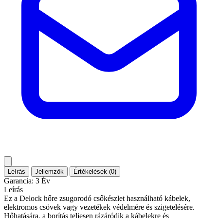
Leírás
Jellemzők
Értékelések (0)
Garancia: 3 Év
Leírás
Ez a Delock hőre zsugorodó csőkészlet használható kábelek,
elektromos csövek vagy vezetékek védelmére és szigetelésére.
Hőhatására, a borítás teljesen rázáródik a kábelekre és