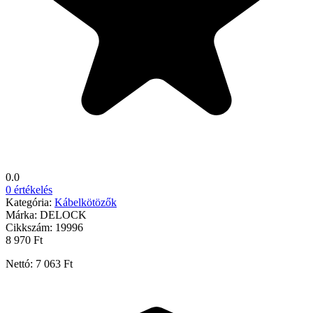
0.0
0 értékelés
Kategória:
Kábelkötözők
Márka:
DELOCK
Cikkszám:
19996
8 970 Ft
Nettó: 7 063 Ft