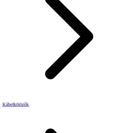
Kábelkötözők