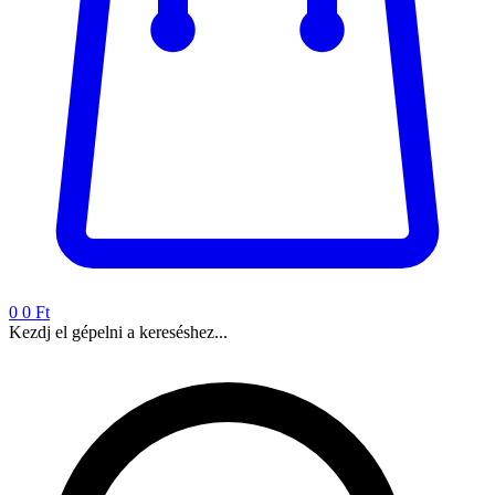
0
0 Ft
Kezdj el gépelni a kereséshez...