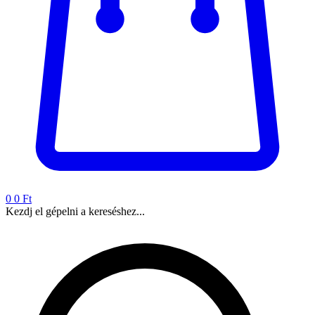
0
0 Ft
Kezdj el gépelni a kereséshez...