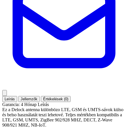
Leírás
Jellemzők
Értékelések (0)
Garancia: 4 Hónap Leírás
Ez a Delock antenna különbözo LTE, GSM és UMTS-sávok külso
és belso használatát teszi lehetové. Teljes mértékben kompatibilis a
LTE, GSM, UMTS, ZigBee 902/928 MHZ, DECT, Z-Wave
908/921 MHZ, NB-IoT.