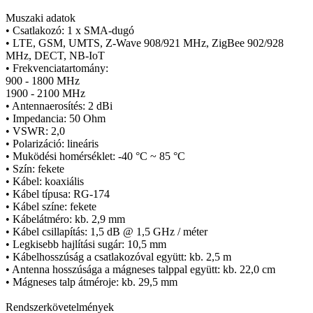
Muszaki adatok
• Csatlakozó: 1 x SMA-dugó
• LTE, GSM, UMTS, Z-Wave 908/921 MHz, ZigBee 902/928
MHz, DECT, NB-IoT
• Frekvenciatartomány:
900 - 1800 MHz
1900 - 2100 MHz
• Antennaerosítés: 2 dBi
• Impedancia: 50 Ohm
• VSWR: 2,0
• Polarizáció: lineáris
• Muködési homérséklet: -40 °C ~ 85 °C
• Szín: fekete
• Kábel: koaxiális
• Kábel típusa: RG-174
• Kábel színe: fekete
• Kábelátméro: kb. 2,9 mm
• Kábel csillapítás: 1,5 dB @ 1,5 GHz / méter
• Legkisebb hajlítási sugár: 10,5 mm
• Kábelhosszúság a csatlakozóval együtt: kb. 2,5 m
• Antenna hosszúsága a mágneses talppal együtt: kb. 22,0 cm
• Mágneses talp átméroje: kb. 29,5 mm
Rendszerkövetelmények