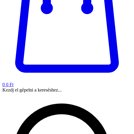
0
0 Ft
Kezdj el gépelni a kereséshez...