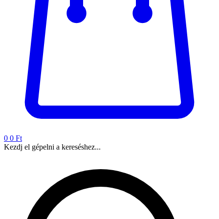
0
0 Ft
Kezdj el gépelni a kereséshez...