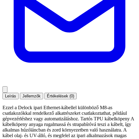
Leírás
Jellemzők
Értékelések (0)
Ezzel a Delock ipari Ethernet-kábellel különböző M8-as
csatlakozókkal rendelkező alkatrészeket csatlakoztathat, például
gépvezérléshez vagy automatizáláshoz. Tartós TPU kábelköpeny A
kábelköpeny anyaga rugalmassá és strapabíróvá teszi a kábelt, így
alkalmas húzóláncban és zord környezetben való használatra. A
kábel olaj- és UV-álló, és megfelel az ipari alkalmazások magas