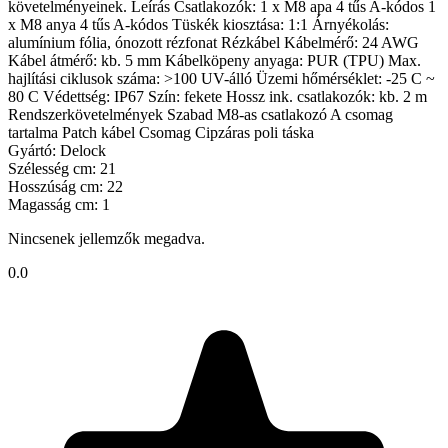
követelményeinek. Leírás Csatlakozók: 1 x M8 apa 4 tűs A-kódos 1
x M8 anya 4 tűs A-kódos Tüskék kiosztása: 1:1 Árnyékolás:
alumínium fólia, ónozott rézfonat Rézkábel Kábelmérő: 24 AWG
Kábel átmérő: kb. 5 mm Kábelköpeny anyaga: PUR (TPU) Max.
hajlítási ciklusok száma: >100 UV-álló Üzemi hőmérséklet: -25 C ~
80 C Védettség: IP67 Szín: fekete Hossz ink. csatlakozók: kb. 2 m
Rendszerkövetelmények Szabad M8-as csatlakozó A csomag
tartalma Patch kábel Csomag Cipzáras poli táska
Gyártó: Delock
Szélesség cm: 21
Hosszúság cm: 22
Magasság cm: 1
Nincsenek jellemzők megadva.
0.0