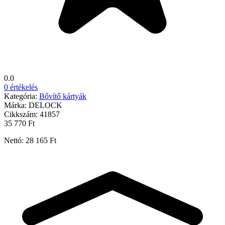
0.0
0 értékelés
Kategória:
Bővítő kártyák
Márka:
DELOCK
Cikkszám:
41857
35 770 Ft
Nettó: 28 165 Ft