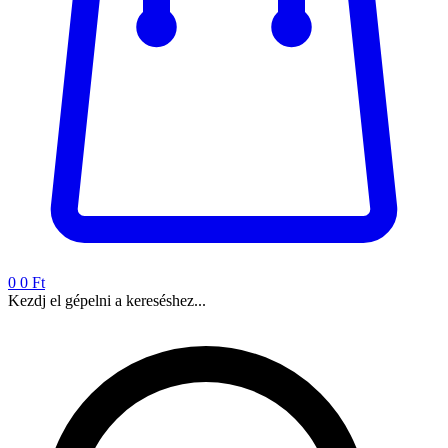
0
0 Ft
Kezdj el gépelni a kereséshez...