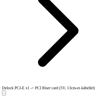
Delock PCI-E x1 -> PCI Riser card (5V, 13cm-es kábellel)