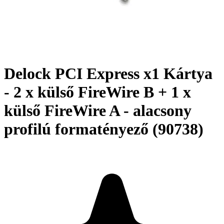
Delock PCI Express x1 Kártya
- 2 x külső FireWire B + 1 x
külső FireWire A - alacsony
profilú formatényező (90738)