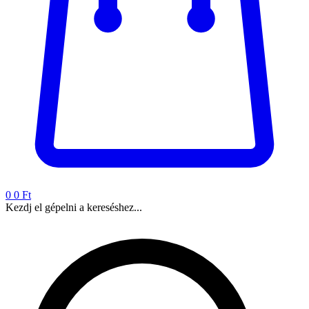
0
0 Ft
Kezdj el gépelni a kereséshez...