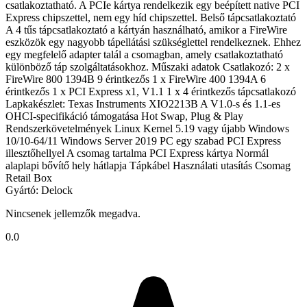
csatlakoztatható. A PCIe kártya rendelkezik egy beépített native PCI
Express chipszettel, nem egy híd chipszettel. Belső tápcsatlakoztató
A 4 tűs tápcsatlakoztató a kártyán használható, amikor a FireWire
eszközök egy nagyobb tápellátási szükséglettel rendelkeznek. Ehhez
egy megfelelő adapter talál a csomagban, amely csatlakoztatható
különböző táp szolgáltatásokhoz. Műszaki adatok Csatlakozó: 2 x
FireWire 800 1394B 9 érintkezős 1 x FireWire 400 1394A 6
érintkezős 1 x PCI Express x1, V1.1 1 x 4 érintkezős tápcsatlakozó
Lapkakészlet: Texas Instruments XIO2213B A V1.0-s és 1.1-es
OHCI-specifikáció támogatása Hot Swap, Plug & Play
Rendszerkövetelmények Linux Kernel 5.19 vagy újabb Windows
10/10-64/11 Windows Server 2019 PC egy szabad PCI Express
illesztőhellyel A csomag tartalma PCI Express kártya Normál
alaplapi bővítő hely hátlapja Tápkábel Használati utasítás Csomag
Retail Box
Gyártó: Delock
Nincsenek jellemzők megadva.
0.0