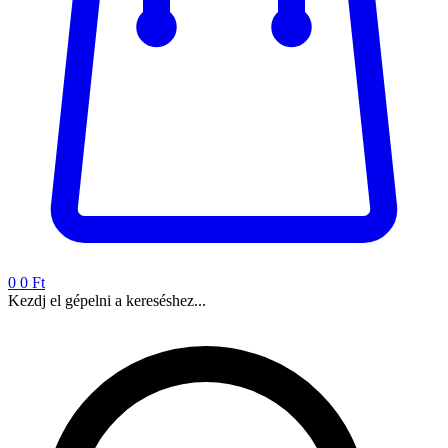
0
0 Ft
Kezdj el gépelni a kereséshez...