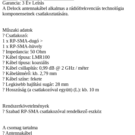
Garancia: 3 Év Leírás
A Delock antennakábel alkalmas a rádiófrekvenciás technológia
komponenseinek csatlakoztatására.
Műszaki adatok
? Csatlakozó:
1 x RP-SMA-dugó >
1 x RP-SMA-hüvely
? Impedancia: 50 Ohm
? Kábel típusa: LMR100
? Kábel típusa: koaxiális
? Kábel csillapítás: 0,99 dB @ 2 GHz / méter
? Kábelátmérő: kb. 2,79 mm
? Kábel színe: fekete
? Legkisebb hajlítási sugár: 28 mm
? Hosszúság (a csatlakozóval együtt) (L): kb. 10 m
Rendszerkövetelmények
? Szabad RP-SMA csatlakozóval rendelkező eszköz
A csomag tartalma
? Antennakábel