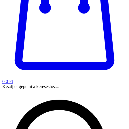
0
0 Ft
Kezdj el gépelni a kereséshez...