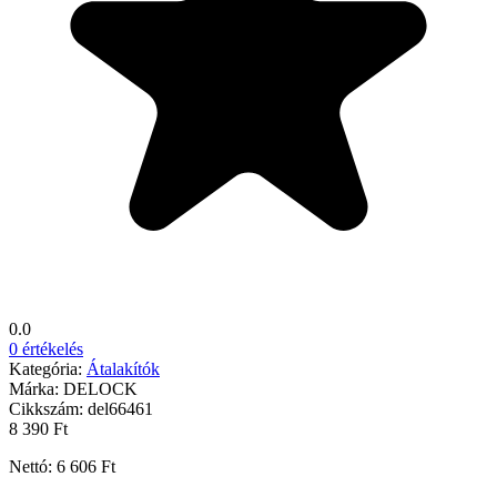
0.0
0 értékelés
Kategória:
Átalakítók
Márka:
DELOCK
Cikkszám:
del66461
8 390 Ft
Nettó: 6 606 Ft