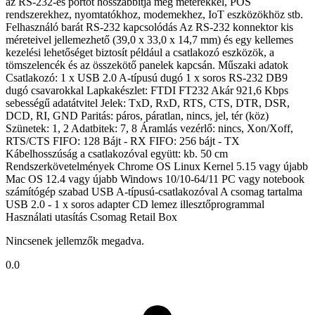
az RS-232-es portot hosszabbítja meg méterekkel, POS
rendszerekhez, nyomtatókhoz, modemekhez, IoT eszközökhöz stb.
Felhasználó barát RS-232 kapcsolódás Az RS-232 konnektor kis
méreteivel jellemezhető (39,0 x 33,0 x 14,7 mm) és egy kellemes
kezelési lehetőséget biztosít például a csatlakozó eszközök, a
tömszelencék és az összekötő panelek kapcsán. Műszaki adatok
Csatlakozó: 1 x USB 2.0 A-típusú dugó 1 x soros RS-232 DB9
dugó csavarokkal Lapkakészlet: FTDI FT232 Akár 921,6 Kbps
sebességű adatátvitel Jelek: TxD, RxD, RTS, CTS, DTR, DSR,
DCD, RI, GND Paritás: páros, páratlan, nincs, jel, tér (köz)
Szünetek: 1, 2 Adatbitek: 7, 8 Áramlás vezérlő: nincs, Xon/Xoff,
RTS/CTS FIFO: 128 Bájt - RX FIFO: 256 bájt - TX
Kábelhosszúság a csatlakozóval együtt: kb. 50 cm
Rendszerkövetelmények Chrome OS Linux Kernel 5.15 vagy újabb
Mac OS 12.4 vagy újabb Windows 10/10-64/11 PC vagy notebook
számítógép szabad USB A-típusú-csatlakozóval A csomag tartalma
USB 2.0 - 1 x soros adapter CD lemez illesztőprogrammal
Használati utasítás Csomag Retail Box
Nincsenek jellemzők megadva.
0.0