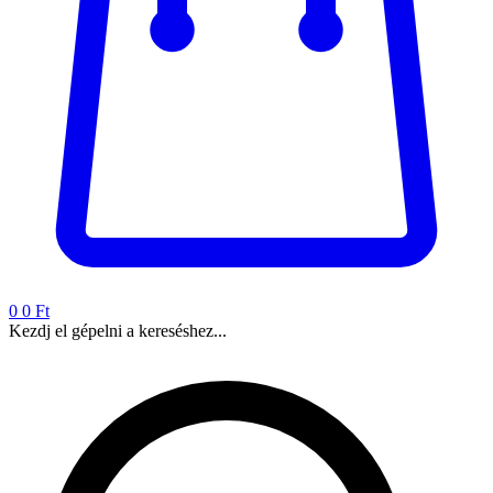
0
0 Ft
Kezdj el gépelni a kereséshez...