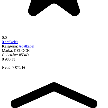
0.0
0 értékelés
Kategória:
Adatkábel
Márka:
DELOCK
Cikkszám:
85349
8 980 Ft
Nettó: 7 071 Ft