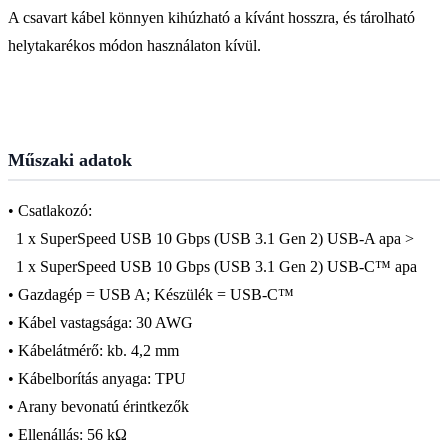
A csavart kábel könnyen kihúzható a kívánt hosszra, és tárolható
helytakarékos módon használaton kívül.
Műszaki adatok
• Csatlakozó:
1 x SuperSpeed USB 10 Gbps (USB 3.1 Gen 2) USB-A apa >
1 x SuperSpeed USB 10 Gbps (USB 3.1 Gen 2) USB-C™ apa
• Gazdagép = USB A; Készülék = USB-C™
• Kábel vastagsága: 30 AWG
• Kábelátmérő: kb. 4,2 mm
• Kábelborítás anyaga: TPU
• Arany bevonatú érintkezők
• Ellenállás: 56 kΩ