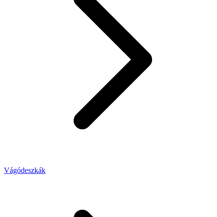
Vágódeszkák