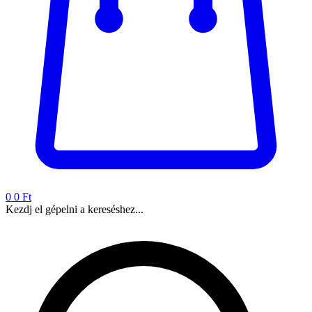
0
0 Ft
Kezdj el gépelni a kereséshez...