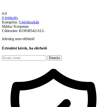
0.0
0 értékelés
Kategória:
Vágódeszkák
Márka:
Koopman
Cikkszám:
KO838542/ALL
Jelenleg nem elérhető
Értesítést kérek, ha elérhető
Értesíts