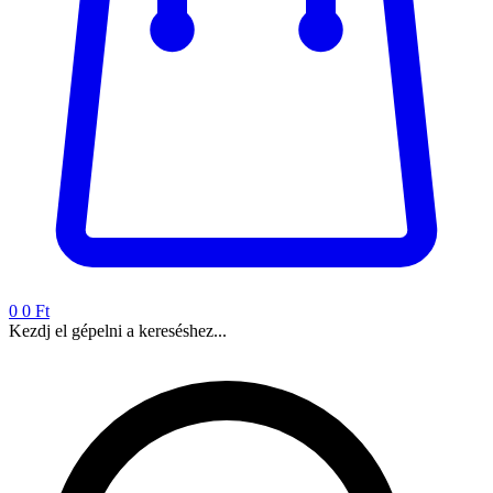
0
0 Ft
Kezdj el gépelni a kereséshez...