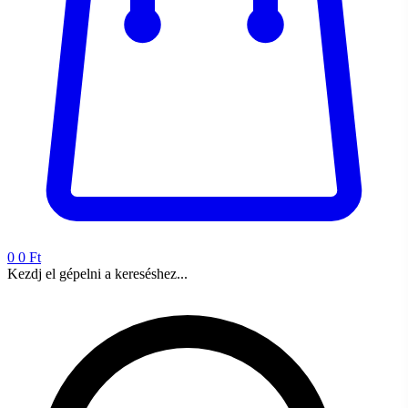
0
0 Ft
Kezdj el gépelni a kereséshez...