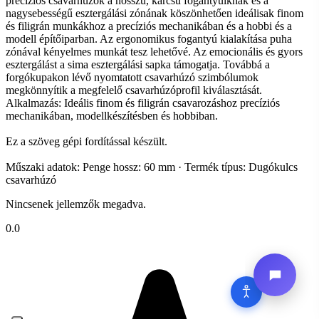
precíziós csavarhúzók a hosszú, karcsú fogantyúiknak és a
nagysebességű esztergálási zónának köszönhetően ideálisak finom
és filigrán munkákhoz a precíziós mechanikában és a hobbi és a
modell építőiparban. Az ergonomikus fogantyú kialakítása puha
zónával kényelmes munkát tesz lehetővé. Az emocionális és gyors
esztergálást a sima esztergálási sapka támogatja. Továbbá a
forgókupakon lévő nyomtatott csavarhúzó szimbólumok
megkönnyítik a megfelelő csavarhúzóprofil kiválasztását.
Alkalmazás: Ideális finom és filigrán csavarozáshoz precíziós
mechanikában, modellkészítésben és hobbiban.
Ez a szöveg gépi fordítással készült.
Műszaki adatok: Penge hossz: 60 mm · Termék típus: Dugókulcs
csavarhúzó
Nincsenek jellemzők megadva.
0.0