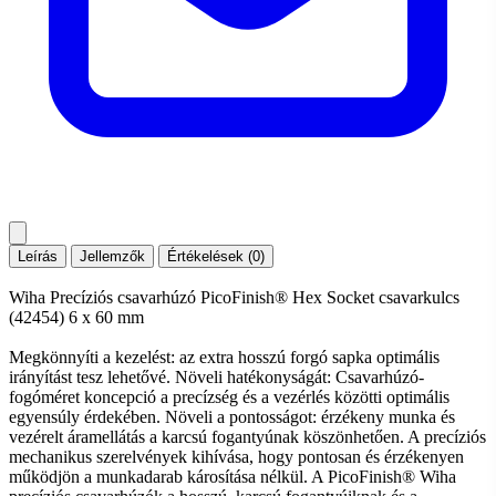
Leírás
Jellemzők
Értékelések (0)
Wiha Precíziós csavarhúzó PicoFinish® Hex Socket csavarkulcs
(42454) 6 x 60 mm
Megkönnyíti a kezelést: az extra hosszú forgó sapka optimális
irányítást tesz lehetővé. Növeli hatékonyságát: Csavarhúzó-
fogóméret koncepció a precízség és a vezérlés közötti optimális
egyensúly érdekében. Növeli a pontosságot: érzékeny munka és
vezérelt áramellátás a karcsú fogantyúnak köszönhetően. A precíziós
mechanikus szerelvények kihívása, hogy pontosan és érzékenyen
működjön a munkadarab károsítása nélkül. A PicoFinish® Wiha