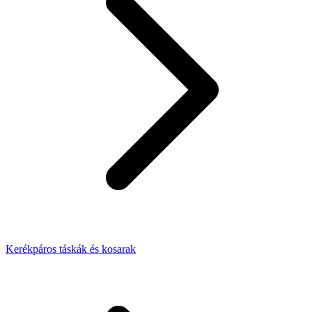
Kerékpáros táskák és kosarak