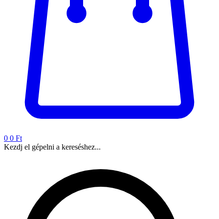
0
0 Ft
Kezdj el gépelni a kereséshez...