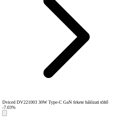
Dviced DV221003 30W Type-C GaN fekete hálózati töltő
-7.03%