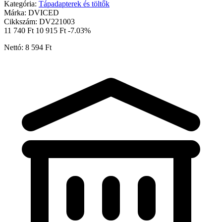
Kategória:
Tápadapterek és töltők
Márka:
DVICED
Cikkszám:
DV221003
11 740 Ft
10 915 Ft
-7.03%
Nettó: 8 594 Ft