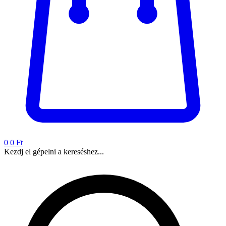
0
0 Ft
Kezdj el gépelni a kereséshez...