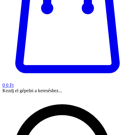
0
0 Ft
Kezdj el gépelni a kereséshez...