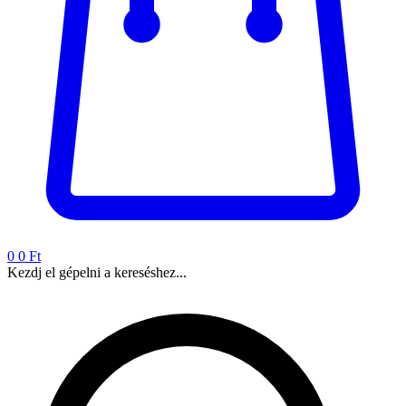
0
0 Ft
Kezdj el gépelni a kereséshez...