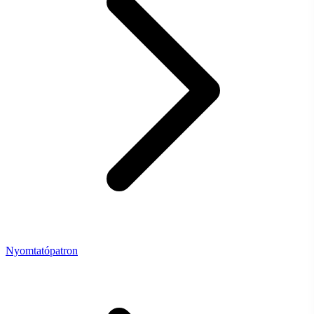
Nyomtatópatron