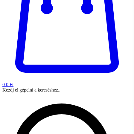
0
0 Ft
Kezdj el gépelni a kereséshez...