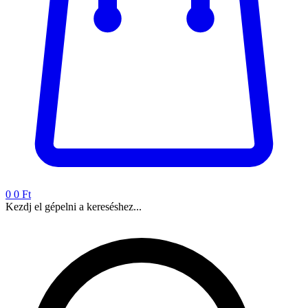
0
0 Ft
Kezdj el gépelni a kereséshez...