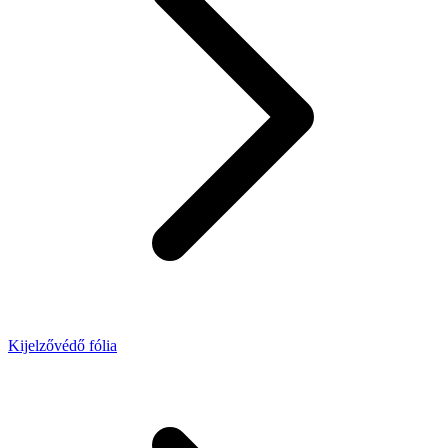
Kijelzővédő fólia